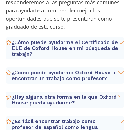
responderemos a las preguntas más comunes
para ayudarte a comprender mejor las
oportunidades que se te presentarán como
graduado de este curso.
¿Cómo puede ayudarme el Certificado de
ELE de Oxford House en mi búsqueda de
trabajo?
Para trabajar como profesor de español
se
¿Cómo puede ayudarme Oxford House a
exige
tener un certificado de 120 horas de
encontrar un trabajo como profesor?
formación con un mínimo de 6 horas de
prácticas dando clases. Con nosotros,
¿Hay alguna otra forma en la que Oxford
Como participante en nuestro
obtendrás tu Certificado de profesor de ELE
House pueda ayudarme?
curso
Certificado de Profesor de ELE
recibirás:
de 160 horas
más un mínimo de 10 horas de
prácticas,
que en el caso del curso en
Sí. Como a muchos de nuestros graduados les
Una lista de plataformas y enlaces para
¿Es fácil encontrar trabajo como
Barcelona, se realizan en Oxford House
gustaría trabajar en el extranjero y, en
profesor de español como lengua
ayudarte a encontrar trabajo.