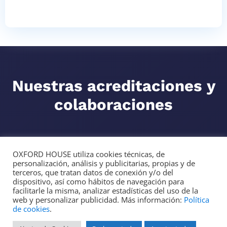
Nuestras acreditaciones y
colaboraciones
OXFORD HOUSE utiliza cookies técnicas, de
personalización, análisis y publicitarias, propias y de
terceros, que tratan datos de conexión y/o del
dispositivo, así como hábitos de navegación para
facilitarle la misma, analizar estadísticas del uso de la
web y personalizar publicidad. Más información:
Política
de cookies
.
Copyright © 2026
Oxford House
, Barcelona, España |
Política de Privacidad
|
Aviso Legal
|
Cursos