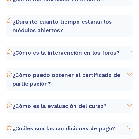
¿Durante cuánto tiempo estarán los
módulos abiertos?
Hacer clic en el botón
"Matricúlate"
Rellenar el formulario que aparece para
¿Cómo es la intervención en los foros?
registrarte.
Realizar el pago en la página de pago que
te aparecerá cuando le des a "Enviar" el
¿Cómo puedo obtener el certificado de
formulario. Los detalles de pago también
participación?
los recibirás por correo.
Enviar tu confirmación de pago a
info@certificadoele.com
.
¿Cómo es la evaluación del curso?
¿Cuáles son las condiciones de pago?