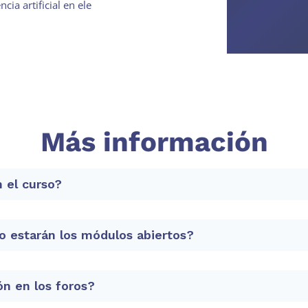
cia artificial en ele
Más información
 el curso?
 estarán los módulos abiertos?
tricúlate"
e aparece para registrarte.
gina de pago que te aparecerá cuando le des a "Enviar"
ón en los foros?
birás por correo.