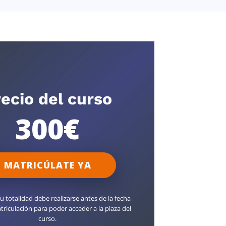
ecio del curso
300€
MATRICÚLATE YA
u totalidad debe realizarse antes de la fecha
triculación para poder acceder a la plaza del
curso.