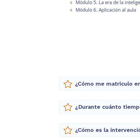
Módulo 5. La era de la inteligen
Módulo 6. Aplicación al aula
¿Cómo me matriculo en
¿Durante cuánto tiempo
Hacer clic en el botón
"Ma
Rellenar el formulario qu
Realizar el pago en la pá
¿Cómo es la intervenci
de pago también los reci