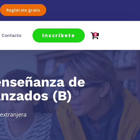
Regístrate gratis
Inscríbete
0
Contacto
 enseñanza de
anzados (B)
extranjera