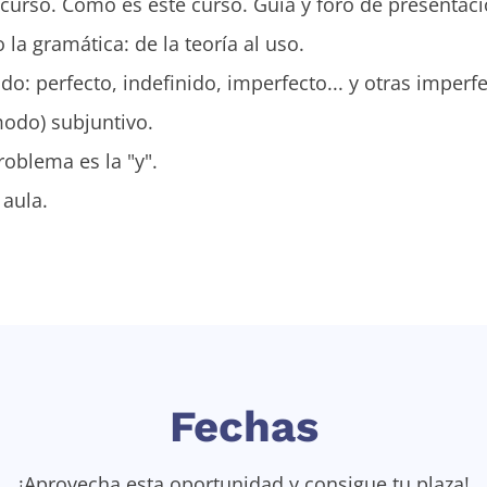
 curso. Cómo es este curso. Guía y foro de presentaci
a gramática: de la teoría al uso.
o: perfecto, indefinido, imperfecto... y otras imperf
modo) subjuntivo.
roblema es la "y".
 aula.
Fechas
¡Aprovecha esta oportunidad y consigue tu plaza!