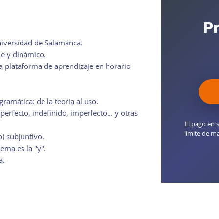
Pr
Universidad de Salamanca.
e y dinámico.
a plataforma de aprendizaje en horario
ramática: de la teoría al uso.
erfecto, indefinido, imperfecto... y otras
El pago en s
límite de ma
) subjuntivo.
lema es la "y".
a.