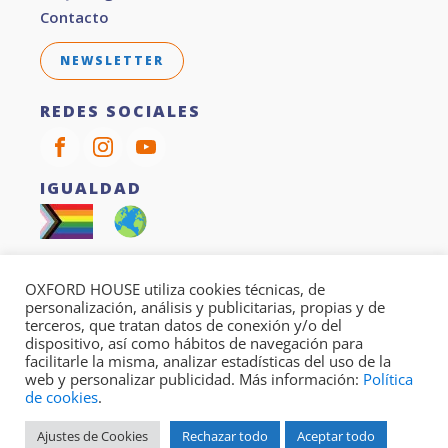
Contacto
NEWSLETTER
REDES SOCIALES
IGUALDAD
SOSTENIBILIDAD
OXFORD HOUSE utiliza cookies técnicas, de
Todos nuestros cursos son 100% sin papel
personalización, análisis y publicitarias, propias y de
terceros, que tratan datos de conexión y/o del
dispositivo, así como hábitos de navegación para
facilitarle la misma, analizar estadísticas del uso de la
web y personalizar publicidad. Más información:
Política
Copyright © 2026
Oxford House
- Carrer Diputació 279,
de cookies
.
08007 Barcelona, España
Ajustes de Cookies
Rechazar todo
Aceptar todo
Política de Privacidad
|
Política de Cookies
|
Aviso Legal
|