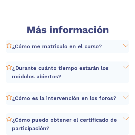
Más información
¿Cómo me matriculo en el curso?
¿Durante cuánto tiempo estarán los
módulos abiertos?
Hacer clic en el botón
"Matricúlate"
Rellenar el formulario que aparece para
¿Cómo es la intervención en los foros?
registrarte.
Realizar el pago en la página de pago que
te aparecerá cuando le des a "Enviar" el
¿Cómo puedo obtener el certificado de
formulario. Los detalles de pago también
participación?
los recibirás por correo.